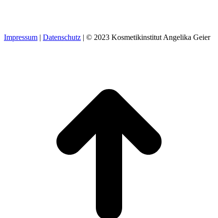
68305 Mannheim
Telefonnummer: 0621 744215
Termine nach Vereinbarung
Impressum
|
Datenschutz
| © 2023 Kosmetikinstitut Angelika Geier
t
T