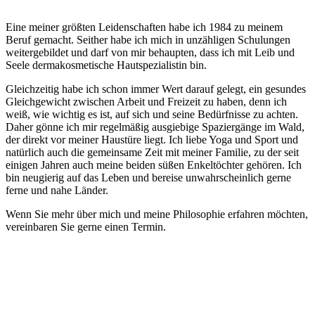
Eine meiner größten Leidenschaften habe ich 1984 zu meinem
Beruf gemacht. Seither habe ich mich in unzähligen Schulungen
weitergebildet und darf von mir behaupten, dass ich mit Leib und
Seele dermakosmetische Hautspezialistin bin.
Gleichzeitig habe ich schon immer Wert darauf gelegt, ein gesundes
Gleichgewicht zwischen Arbeit und Freizeit zu haben, denn ich
weiß, wie wichtig es ist, auf sich und seine Bedürfnisse zu achten.
Daher gönne ich mir regelmäßig ausgiebige Spaziergänge im Wald,
der direkt vor meiner Haustüre liegt. Ich liebe Yoga und Sport und
natürlich auch die gemeinsame Zeit mit meiner Familie, zu der seit
einigen Jahren auch meine beiden süßen Enkeltöchter gehören. Ich
bin neugierig auf das Leben und bereise unwahrscheinlich gerne
ferne und nahe Länder.
Wenn Sie mehr über mich und meine Philosophie erfahren möchten,
vereinbaren Sie gerne einen Termin.
Kosmetikinstitut Angelika Geier
Zertifizierte Reviderm-Fachkosmetikerin
Anemonenweg 79