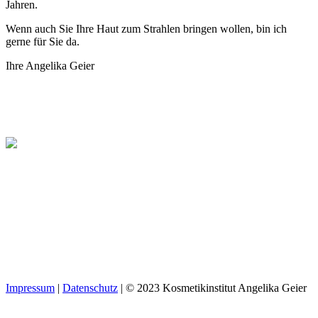
Jahren.
Wenn auch Sie Ihre Haut zum Strahlen bringen wollen, bin ich
gerne für Sie da.
Ihre Angelika Geier
Kosmetikinstitut Angelika Geier
Zertifizierte Reviderm-Fachkosmetikerin
Anemonenweg 79
68305 Mannheim
Telefonnummer: 0621 744215
Termine nach Vereinbarung
Impressum
|
Datenschutz
| © 2023 Kosmetikinstitut Angelika Geier